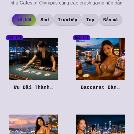
như Gates of Olympus cùng các crash game hấp dẫn.
Nổi bật
Slot
Trực tiếp
Top
Bắn cá
NỔI BẬT
NỔI BẬT
Ưu Đãi Thành Viên
Baccarat Bàn Rộng