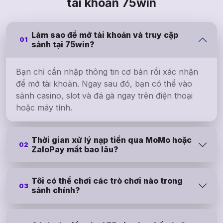
tài khoản 75win
Làm sao để mở tài khoản và truy cập
01
sảnh tại 75win?
Bạn chỉ cần nhập thông tin cơ bản rồi xác nhận
để mở tài khoản. Ngay sau đó, bạn có thể vào
sảnh casino, slot và đá gà ngay trên điện thoại
hoặc máy tính.
Thời gian xử lý nạp tiền qua MoMo hoặc
02
ZaloPay mất bao lâu?
Tôi có thể chơi các trò chơi nào trong
03
sảnh chính?