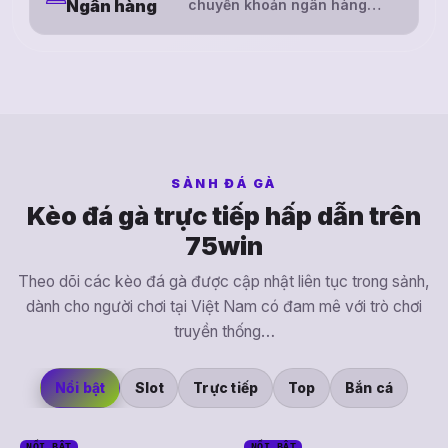
Ngân hàng
chuyển khoản ngân hàng…
SẢNH ĐÁ GÀ
Kèo đá gà trực tiếp hấp dẫn trên
75win
Theo dõi các kèo đá gà được cập nhật liên tục trong sảnh,
dành cho người chơi tại Việt Nam có đam mê với trò chơi
truyền thống…
Nổi bật
Slot
Trực tiếp
Top
Bắn cá
NỔI BẬT
NỔI BẬT