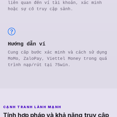
liên quan đến ví tài khoản, xác minh
hoặc sự cố truy cập sảnh.
Hướng dẫn ví
Cung cấp bước xác minh và cách sử dụng
MoMo, ZaloPay, Viettel Money trong quá
trình nạp/rút tại 75win.
CẠNH TRANH LÀNH MẠNH
Tính hợp pháp và khả năng truy cập