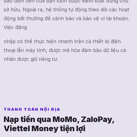
bảo đảm tiền của bạn luôn được kiểm soát đúng chủ
sở hữu. Ngoài ra, hệ thống tự động theo dõi các hoạt
động bất thường để cảnh báo và bảo vệ ví tài khoản.
Việc đăng
nhập có thể thực hiện nhanh trên cả thiết bị điện
thoại lẫn máy tính, được mã hóa đảm bảo dữ liệu cá
nhân được giữ riêng tư.
THANH TOÁN NỘI ĐỊA
Nạp tiền qua MoMo, ZaloPay,
Viettel Money tiện lợi