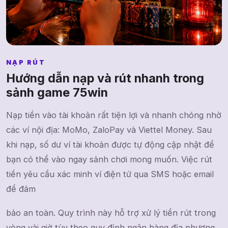
NẠP RÚT
Hướng dẫn nạp và rút nhanh trong
sảnh game 75win
Nạp tiền vào tài khoản rất tiện lợi và nhanh chóng nhờ
các ví nội địa: MoMo, ZaloPay và Viettel Money. Sau
khi nạp, số dư ví tài khoản được tự động cập nhật để
bạn có thể vào ngay sảnh chơi mong muốn. Việc rút
tiền yêu cầu xác minh ví điện tử qua SMS hoặc email
để đảm
bảo an toàn. Quy trình này hỗ trợ xử lý tiền rút trong
vòng vài giờ tùy theo quy định ngân hàng địa phương