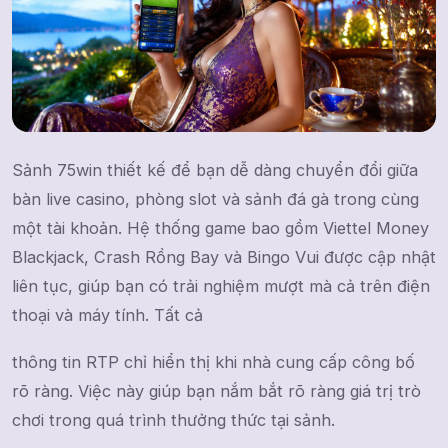
Sảnh 75win thiết kế để bạn dễ dàng chuyển đổi giữa
bàn live casino, phòng slot và sảnh đá gà trong cùng
một tài khoản. Hệ thống game bao gồm Viettel Money
Blackjack, Crash Rồng Bay và Bingo Vui được cập nhật
liên tục, giúp bạn có trải nghiệm mượt mà cả trên điện
thoại và máy tính. Tất cả
thông tin RTP chỉ hiển thị khi nhà cung cấp công bố
rõ ràng. Việc này giúp bạn nắm bắt rõ ràng giá trị trò
chơi trong quá trình thưởng thức tại sảnh.