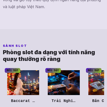
và luật pháp Việt Nam.
SẢNH SLOT
Phòng slot đa dạng với tính năng
quay thưởng rõ ràng
Nổi bật
Nổi bật
Nổi bật
Baccarat Bàn Rộng
Trải Nghiệm Arcade
Bắn Cá