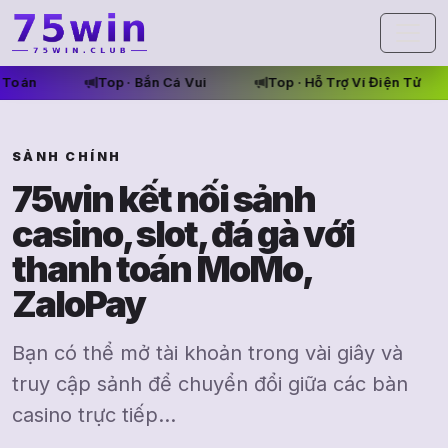
75win
Top · Bắn Cá Vui
Top · Hỗ Trợ Ví Điện Tử
Top 
SẢNH CHÍNH
75win kết nối sảnh
casino, slot, đá gà với
thanh toán MoMo,
ZaloPay
Bạn có thể mở tài khoản trong vài giây và
truy cập sảnh để chuyển đổi giữa các bàn
casino trực tiếp…