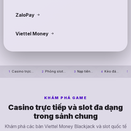
ZaloPay
Viettel Money
Casino trực…
Phòng slot…
Nạp tiền…
Kèo đá…
1
2
3
4
5
KHÁM PHÁ GAME
Casino trực tiếp và slot đa dạng
trong sảnh chung
Khám phá các bàn Viettel Money Blackjack và slot quốc tế