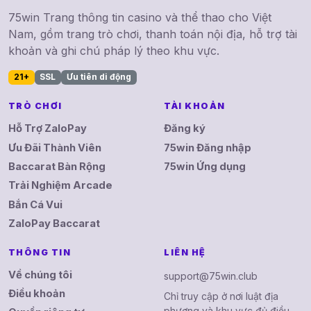
75win Trang thông tin casino và thể thao cho Việt
Nam, gồm trang trò chơi, thanh toán nội địa, hỗ trợ tài
khoản và ghi chú pháp lý theo khu vực.
21+
SSL
Ưu tiên di động
TRÒ CHƠI
TÀI KHOẢN
Hỗ Trợ ZaloPay
Đăng ký
Ưu Đãi Thành Viên
75win Đăng nhập
Baccarat Bàn Rộng
75win Ứng dụng
Trải Nghiệm Arcade
Bắn Cá Vui
ZaloPay Baccarat
THÔNG TIN
LIÊN HỆ
Về chúng tôi
support@75win.club
Điều khoản
Chỉ truy cập ở nơi luật địa
phương và khu vực đủ điều