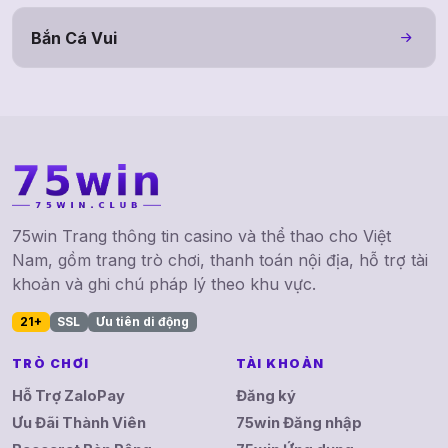
Bắn Cá Vui
75win Trang thông tin casino và thể thao cho Việt
Nam, gồm trang trò chơi, thanh toán nội địa, hỗ trợ tài
khoản và ghi chú pháp lý theo khu vực.
21+
SSL
Ưu tiên di động
TRÒ CHƠI
TÀI KHOẢN
Hỗ Trợ ZaloPay
Đăng ký
Ưu Đãi Thành Viên
75win Đăng nhập