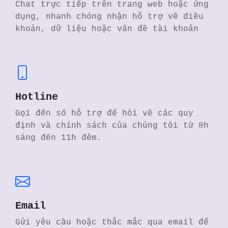
Chat trực tiếp trên trang web hoặc ứng
dụng, nhanh chóng nhận hỗ trợ về điều
khoản, dữ liệu hoặc vấn đề tài khoản
Hotline
Gọi đến số hỗ trợ để hỏi về các quy
định và chính sách của chúng tôi từ 8h
sáng đến 11h đêm.
Email
Gửi yêu cầu hoặc thắc mắc qua email để