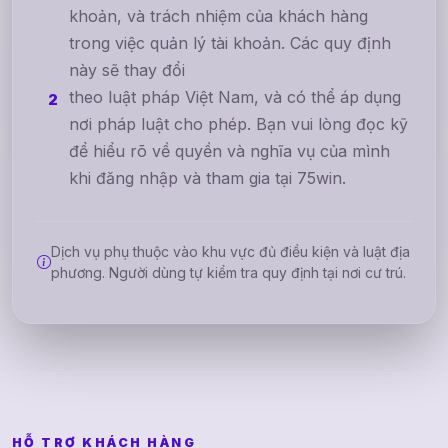
khoản, và trách nhiệm của khách hàng
trong việc quản lý tài khoản. Các quy định
này sẽ thay đổi
theo luật pháp Việt Nam, và có thể áp dụng
2
nơi pháp luật cho phép. Bạn vui lòng đọc kỹ
để hiểu rõ về quyền và nghĩa vụ của mình
khi đăng nhập và tham gia tại 75win.
Dịch vụ phụ thuộc vào khu vực đủ điều kiện và luật địa
phương. Người dùng tự kiểm tra quy định tại nơi cư trú.
HỖ TRỢ KHÁCH HÀNG