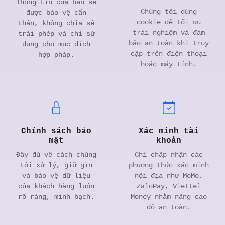
Thông tin của bạn sẽ
Chúng tôi dùng
được bảo vệ cẩn
cookie để tối ưu
thận, không chia sẻ
trải nghiệm và đảm
trái phép và chỉ sử
bảo an toàn khi truy
dụng cho mục đích
cập trên điện thoại
hợp pháp.
hoặc máy tính.
Chính sách bảo
Xác minh tài
mật
khoản
Đầy đủ về cách chúng
Chỉ chấp nhận các
tôi xử lý, giữ gìn
phương thức xác minh
và bảo vệ dữ liệu
nội địa như MoMo,
của khách hàng luôn
ZaloPay, Viettel
rõ ràng, minh bạch.
Money nhằm nâng cao
độ an toàn.