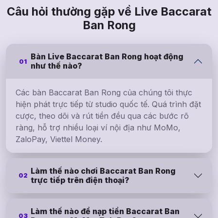
Câu hỏi thường gặp về Live Baccarat
Ban Rong
Bàn Live Baccarat Ban Rong hoạt động
01
như thế nào?
Các bàn Baccarat Ban Rong của chúng tôi thực
hiện phát trực tiếp từ studio quốc tế. Quá trình đặt
cược, theo dõi và rút tiền đều qua các bước rõ
ràng, hỗ trợ nhiều loại ví nội địa như MoMo,
ZaloPay, Viettel Money.
Làm thế nào chơi Baccarat Ban Rong
02
trực tiếp trên điện thoại?
Làm thế nào để nạp tiền Baccarat Ban
03