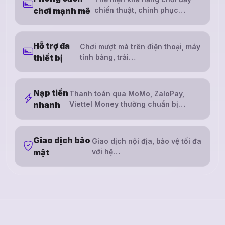
chơi mạnh mẽ
chiến thuật, chinh phục…
Hỗ trợ đa
Chơi mượt mà trên điện thoại, máy
thiết bị
tính bảng, trải…
Nạp tiền
Thanh toán qua MoMo, ZaloPay,
nhanh
Viettel Money thường chuẩn bị…
Giao dịch bảo
Giao dịch nội địa, bảo vệ tối đa
mật
với hệ…