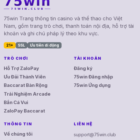
75win Trang thông tin casino và thể thao cho Việt
Nam, gồm trang trò chơi, thanh toán nội địa, hỗ trợ tài
khoản và ghi chú pháp lý theo khu vực.
21+
SSL
Ưu tiên di động
TRÒ CHƠI
TÀI KHOẢN
Hỗ Trợ ZaloPay
Đăng ký
Ưu Đãi Thành Viên
75win Đăng nhập
Baccarat Bàn Rộng
75win Ứng dụng
Trải Nghiệm Arcade
Bắn Cá Vui
ZaloPay Baccarat
THÔNG TIN
LIÊN HỆ
Về chúng tôi
support@75win.club