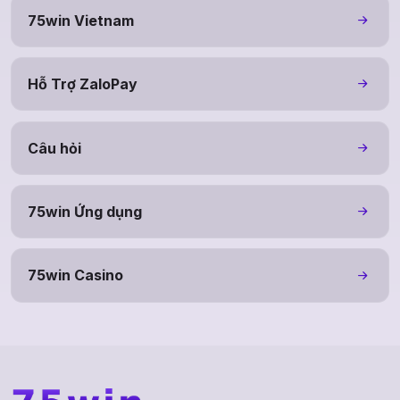
75win Vietnam
Hỗ Trợ ZaloPay
Câu hỏi
75win Ứng dụng
75win Casino