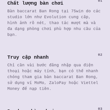
01
Chất lượng bàn chơi
Bàn baccarat Ban Rong tại 75win do các
studio lớn như Evolution cung cấp,
hình ảnh rõ nét, thao tác mượt mà và
đa dạng phòng chơi phù hợp nhu cầu của
bạn.
02
Truy cập nhanh
Chỉ cần vài bước đăng nhập qua điện
thoại hoặc máy tính, bạn có thể nhanh
chóng tham gia bàn baccarat Ban Rong,
sử dụng ví MoMo, ZaloPay hoặc Viettel
Money để nạp tiền.
03