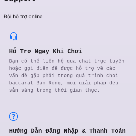
Đội hỗ trợ online
Hỗ Trợ Ngay Khi Chơi
Bạn có thể liên hệ qua chat trực tuyến
hoặc gọi điện để được hỗ trợ về các
vấn đề gặp phải trong quá trình chơi
baccarat Ban Rong, mọi giải pháp đều
sẵn sàng trong thời gian thực.
Hướng Dẫn Đăng Nhập & Thanh Toán