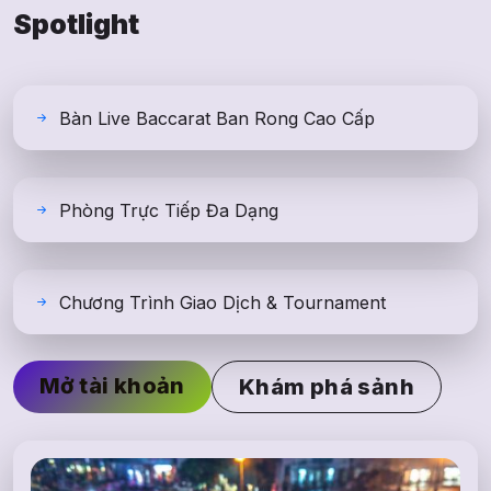
Spotlight
Bàn Live Baccarat Ban Rong Cao Cấp
Phòng Trực Tiếp Đa Dạng
Chương Trình Giao Dịch & Tournament
Mở tài khoản
Khám phá sảnh