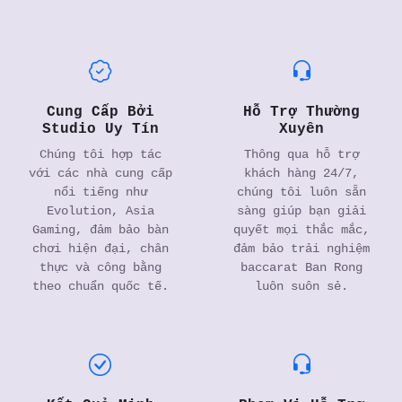
Cung Cấp Bởi
Hỗ Trợ Thường
Studio Uy Tín
Xuyên
Chúng tôi hợp tác
Thông qua hỗ trợ
với các nhà cung cấp
khách hàng 24/7,
nổi tiếng như
chúng tôi luôn sẵn
Evolution, Asia
sàng giúp bạn giải
Gaming, đảm bảo bàn
quyết mọi thắc mắc,
chơi hiện đại, chân
đảm bảo trải nghiệm
thực và công bằng
baccarat Ban Rong
theo chuẩn quốc tế.
luôn suôn sẻ.